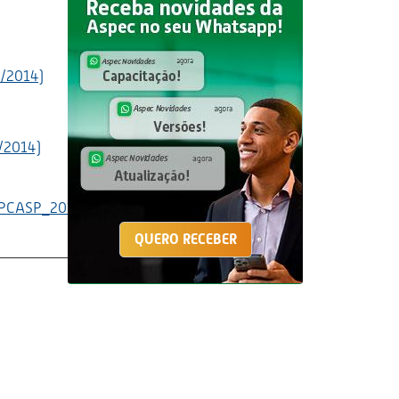
2/2014)
/2014)
0/PCASP_2015/2472ae3d-
QUERO RECEBER