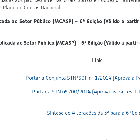
adas aos padrões internacionais, sob os enfoques orçamentá
 Plano de Contas Nacional.
cada ao Setor Público (MCASP) – 6ª Edição (Válido a partir
icada ao Setor Público (MCASP) – 6ª Edição (Válido a partir 
Link
Portaria Conjunta STN/SOF nº 1/2014 (Aprova a Pa
Portaria STN nº 700/2014 (Aprova as Partes II, II
Síntese de Alterações da 5ª para a 6ª Edi