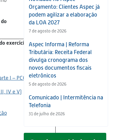
rio
Orçamento: Clientes Aspec já
podem agilizar a elaboração
 do
da LOA 2027
7 de agosto de 2026
do exercício de 2015)
Aspec Informa | Reforma
Tributária: Receita Federal
divulga cronograma dos
novos documentos fiscais
eletrônicos
rte I – PCO)
5 de agosto de 2026
I, IV e V)
Comunicado | Intermitência na
Telefonia
ção
31 de julho de 2026