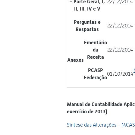
– Parte Geral, I,
22/12/2014
II, III, IV e V
Perguntas e
22/12/2014
Respostas
Ementário
da
22/12/2014
Receita
Anexos
PCASP
01/10/2014
Federação
Manual de Contabilidade Aplica
exercício de 2013)
Síntese das Alterações – MCAS