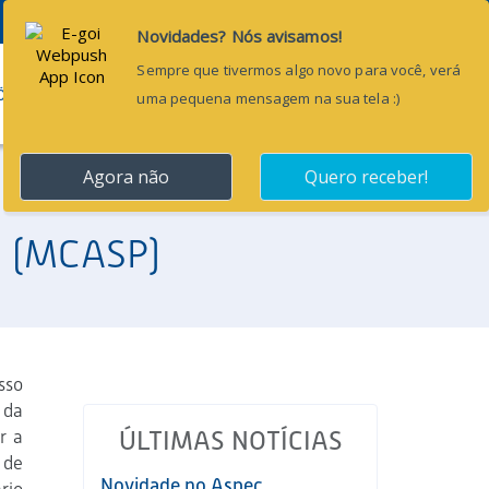
Pesquisar...
ÕES
BLOG
CONTATO
o (MCASP)
sso
 da
r a
ÚLTIMAS NOTÍCIAS
 de
Novidade no Aspec