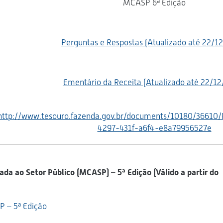
MCASP 6ª Edição
Perguntas e Respostas (Atualizado até 22/1
Ementário da Receita (Atualizado até 22/12
http://www.tesouro.fazenda.gov.br/documents/10180/3661
4297-431f-a6f4-e8a79956527e
da ao Setor Público (MCASP) – 5ª Edição (Válido a partir do
P – 5ª Edição