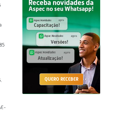
s
a
285
QUERO RECEBER
.
AE-