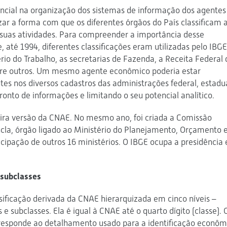
cial na organização dos sistemas de informação dos agentes
ar a forma com que os diferentes órgãos do País classificam 
uas atividades. Para compreender a importância desse
 até 1994, diferentes classificações eram utilizadas pelo IBGE
rio do Trabalho, as secretarias de Fazenda, a Receita Federal 
entre outros. Um mesmo agente econômico poderia estar
ntes nos diversos cadastros das administrações federal, estadu
fronto de informações e limitando o seu potencial analítico.
eira versão da CNAE. No mesmo ano, foi criada a Comissão
ncla, órgão ligado ao Ministério do Planejamento, Orçamento 
cipação de outros 16 ministérios. O IBGE ocupa a presidência 
 subclasses
ificação derivada da CNAE hierarquizada em cinco níveis –
s e subclasses. Ela é igual à CNAE até o quarto dígito (classe). 
orresponde ao detalhamento usado para a identificação econôm