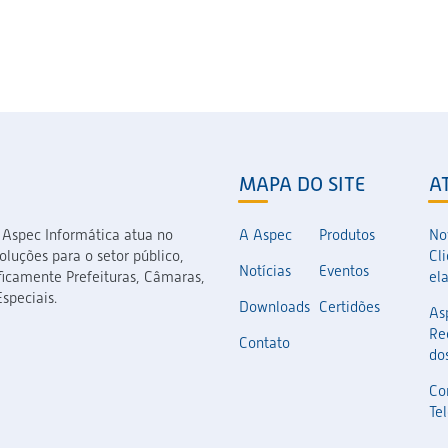
MAPA DO SITE
A
 Aspec Informática atua no
A Aspec
Produtos
No
luções para o setor público,
Cl
Notícias
Eventos
icamente Prefeituras, Câmaras,
el
speciais.
Downloads
Certidões
As
Re
Contato
dos
Co
Te