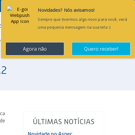
Pesquisar...
ÕES
BLOG
CONTATO
.2
ica
 de
ÚLTIMAS NOTÍCIAS
Novidade no Aspec