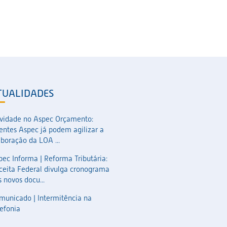
TUALIDADES
vidade no Aspec Orçamento:
ientes Aspec já podem agilizar a
aboração da LOA ...
pec Informa | Reforma Tributária:
ceita Federal divulga cronograma
 novos docu...
municado | Intermitência na
lefonia