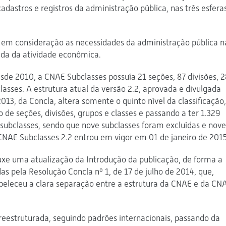
dastros e registros da administração pública, nas três esfera
a em consideração as necessidades da administração pública n
zada da atividade econômica.
esde 2010, a CNAE Subclasses possuía 21 seções, 87 divisões, 
classes. A estrutura atual da versão 2.2, aprovada e divulgada
13, da Concla, altera somente o quinto nível da classificação,
 seções, divisões, grupos e classes e passando a ter 1.329
 subclasses, sendo que nove subclasses foram excluídas e nove
AE Subclasses 2.2 entrou em vigor em 01 de janeiro de 2015
uxe uma atualização da Introdução da publicação, de forma a
das pela Resolução Concla nº 1, de 17 de julho de 2014, que,
abeleceu a clara separação entre a estrutura da CNAE e da CN
reestruturada, seguindo padrões internacionais, passando da