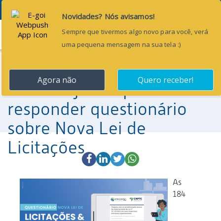
30 de maio de 2023
Menu
TCE/CE informa que
gestores municipais têm
até 6 de junho para
responder questionário
sobre Nova Lei de
Licitações
As
184