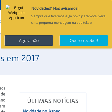
Pesquisar...
ÕES
BLOG
CONTATO
s em 2017
sos
 de
ano
ÚLTIMAS NOTÍCIAS
ram
Novidade no Aspec