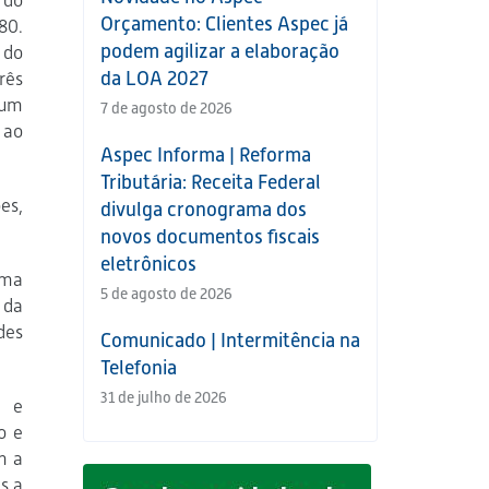
 do
Orçamento: Clientes Aspec já
80.
podem agilizar a elaboração
 do
da LOA 2027
rês
 um
7 de agosto de 2026
 ao
Aspec Informa | Reforma
Tributária: Receita Federal
es,
divulga cronograma dos
novos documentos fiscais
eletrônicos
rma
5 de agosto de 2026
 da
des
Comunicado | Intermitência na
Telefonia
31 de julho de 2026
o e
o e
m a
s a