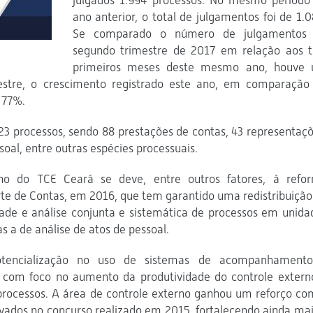
julgados 1.994 processos. No mesmo período
ano anterior, o total de julgamentos foi de 1.0
Se comparado o número de julgamentos
segundo trimestre de 2017 em relação aos t
primeiros meses deste mesmo ano, houve
stre, o crescimento registrado este ano, em comparação
 77%.
623 processos, sendo 88 prestações de contas, 43 representaçõ
soal, entre outras espécies processuais.
o do TCE Ceará se deve, entre outros fatores, à refo
rte de Contas, em 2016, que tem garantido uma redistribuição
idade e análise conjunta e sistemática de processos em unida
s a de análise de atos de pessoal.
otencialização no uso de sistemas de acompanhament
 com foco no aumento da produtividade do controle extern
processos. A área de controle externo ganhou um reforço co
vados no concurso realizado em 2015, fortalecendo ainda mai