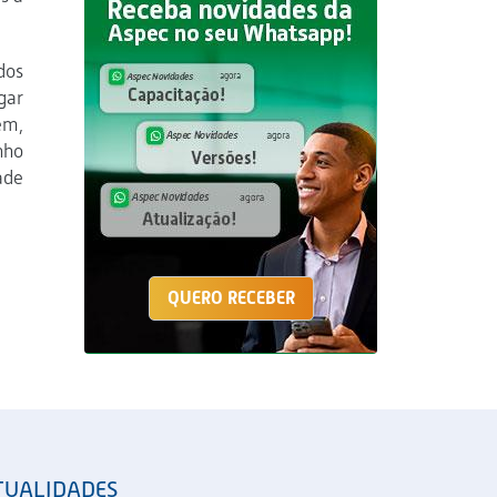
dos
gar
ém,
nho
ade
QUERO RECEBER
TUALIDADES