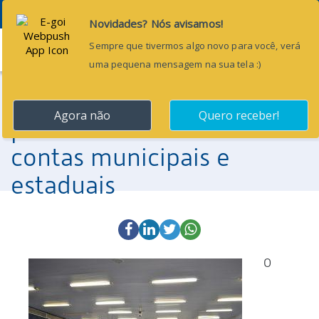
Menu
5 de dezembro de 2017
TCE/MA sorteia em
plenário relatores das
contas municipais e
estaduais
O