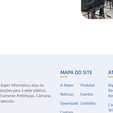
MAPA DO SITE
A
 Aspec Informática atua no
A Aspec
Produtos
As
luções para o setor público,
Re
Notícias
Eventos
icamente Prefeituras, Câmaras,
dos
speciais.
Downloads
Certidões
Co
Te
Contato