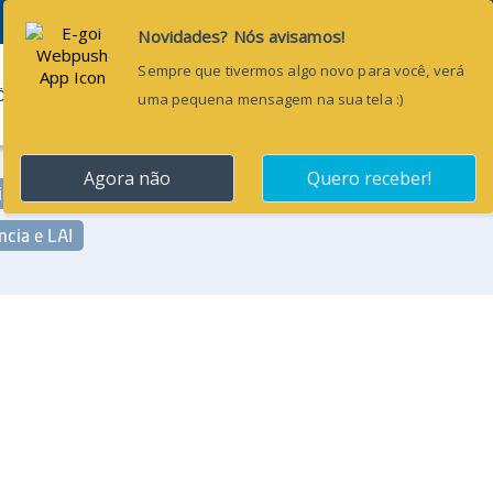
Pesquisar...
ÕES
BLOG
CONTATO
imônio e Almoxarifado
Pessoal e RH
ncia e LAI