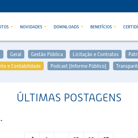
UTOS
NOVIDADES
DOWNLOADS
BENEFÍCIOS
CERTID
o
Geral
Gestão Pública
Licitação e Contratos
Patr
to e Contabilidade
Podcast (Informe Público)
Transparê
ÚLTIMAS POSTAGENS
.