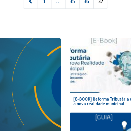
1
…
35
36
37
[E-BOOK] Reforma Tributária 
a nova realidade municipal