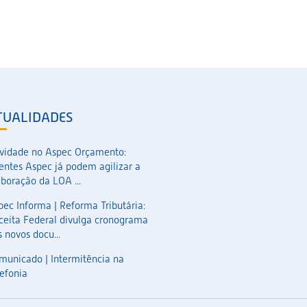
TUALIDADES
vidade no Aspec Orçamento:
ientes Aspec já podem agilizar a
aboração da LOA ...
pec Informa | Reforma Tributária:
ceita Federal divulga cronograma
 novos docu...
municado | Intermitência na
lefonia