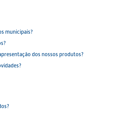
os municipais?
os?
a apresentação dos nossos produtos?
ovidades?
dos?