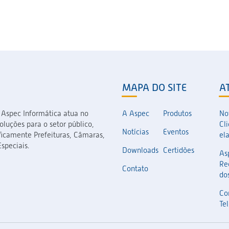
MAPA DO SITE
A
 Aspec Informática atua no
A Aspec
Produtos
No
luções para o setor público,
Cl
Notícias
Eventos
icamente Prefeituras, Câmaras,
el
speciais.
Downloads
Certidões
As
Re
Contato
dos
Co
Te