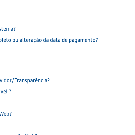
istema?
boleto ou alteração da data de pagamento?
rvidor/Transparência?
vel ?
 Web?