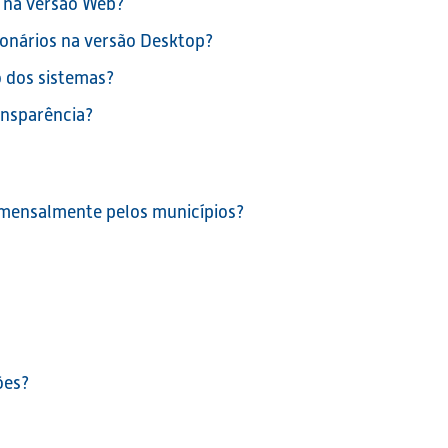
 na versão Web?
onários na versão Desktop?
 dos sistemas?
ansparência?
 mensalmente pelos municípios?
ões?