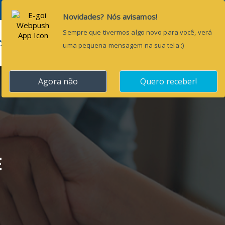
Pesquisar...
ÕES
BLOG
CONTATO
E