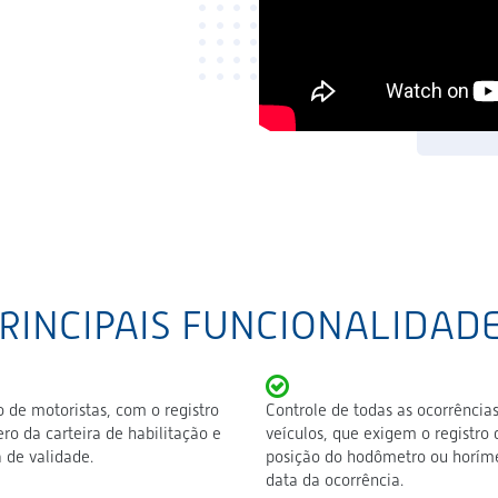
RINCIPAIS FUNCIONALIDAD
 de motoristas, com o registro
Controle de todas as ocorrência
o da carteira de habilitação e
veículos, que exigem o registro 
 de validade.
posição do hodômetro ou horíme
data da ocorrência.