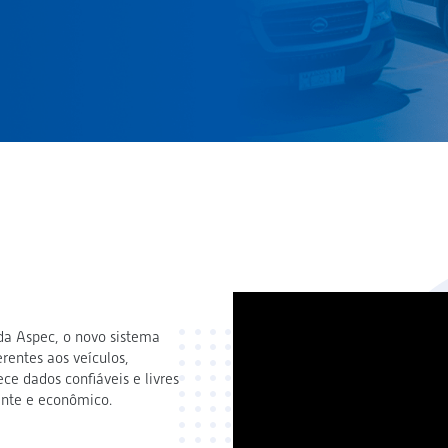
 da Aspec, o novo sistema
rentes aos veículos,
ce dados confiáveis e livres
ente e econômico.