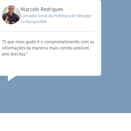
Marcelo Rodrigues
Contador Geral da Prefeitura de Senador
La Rocque/MA
"O que mais gosto é o comprometimento com as
“Saber 
informações da maneira mais correta possível,
ao sere
sem brechas."
estão d
confianç
trabalho