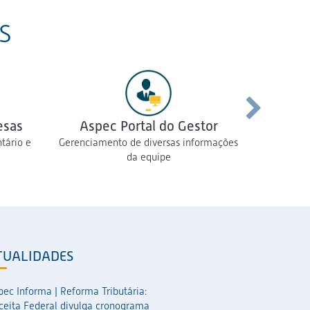
S
esas
Aspec Portal do Gestor
Aspec
tário e
Gerenciamento de diversas informações
Permite 
da equipe
TUALIDADES
pec Informa | Reforma Tributária:
ceita Federal divulga cronograma