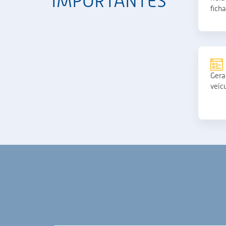
IMPORTANTES
fich
Gera
veíc