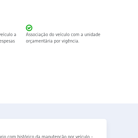
eículo a
Associação do veículo com a unidade
despesas
orçamentária por vigência.
ório com histórico da manutenção por veículo -