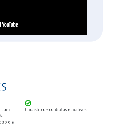
ES
s com
Cadastro de contratos e aditivos.
da
tro e a