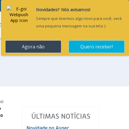
Pesquisar...
ÕES
BLOG
CONTATO
ao
o
no
ÚLTIMAS NOTÍCIAS
Novidade no Aspec