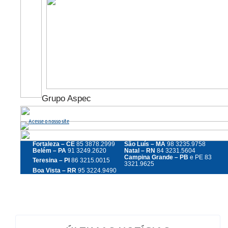
Grupo Aspec
Fortaleza – CE
85 3878.2999
São Luís – MA
98 3235.9758
Belém – PA
91 3249.2620
Natal – RN
84 3231.5604
Campina Grande – PB
e PE 83
Teresina – PI
86 3215.0015
3321.9625
Boa Vista – RR
95 3224.9490