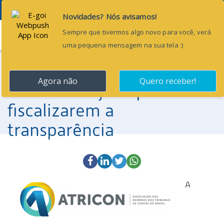
Menu
2 de setembro de 2016
Atricon faz
recomendações para TCs
fiscalizarem a
transparência
A