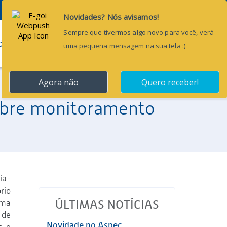
Pesquisar...
ÕES
BLOG
CONTATO
sobre monitoramento
ia-
rio
ima
ÚLTIMAS NOTÍCIAS
 de
Novidade no Aspec