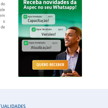
 do
ole
 em
o o
 de
QUERO RECEBER
TUALIDADES