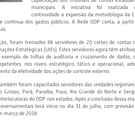
capacitação dos tribunais de contas estaduai
municipais. A iniciativa foi realizada
continuidade à expansão da metodologia da 
e contínua dos gastos públicos. A Rede ODP conta, a partir
tas.
ão, foram treinados 66 servidores de 20 cortes de contas 
ações Estratégicas (UIEs). Estes servidores agora têm atribui
 exemplo de trilhas de auditoria e cruzamento de dados, 
etentes, nos níveis estratégico, tático e operacional, ado
nto da efetividade das ações de controle externo.
 também foram capacitados servidores das unidades regionais
Grosso, Pará, Paraíba, Piauí, Rio Grande do Norte e Sergi
nterlocutoras do ODP nos estados. Após a conclusão dessa eta
vernamentais terá início no dia 31 de julho, com previsão
em março de 2018.