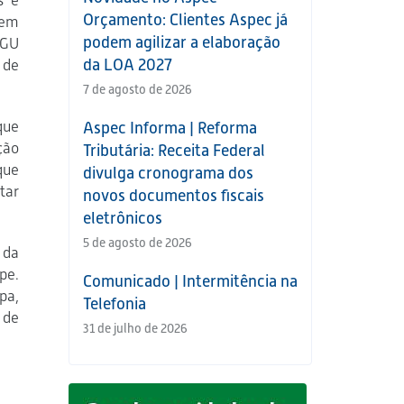
s e
Orçamento: Clientes Aspec já
 em
podem agilizar a elaboração
CGU
da LOA 2027
 de
7 de agosto de 2026
que
Aspec Informa | Reforma
ção
Tributária: Receita Federal
que
divulga cronograma dos
tar
novos documentos fiscais
eletrônicos
5 de agosto de 2026
 da
pe.
Comunicado | Intermitência na
pa,
Telefonia
 de
31 de julho de 2026