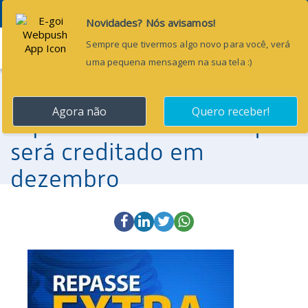
Menu
24 de novembro de 2016
CNM atualiza projeção de
repasse extra do FPM que
será creditado em
dezembro