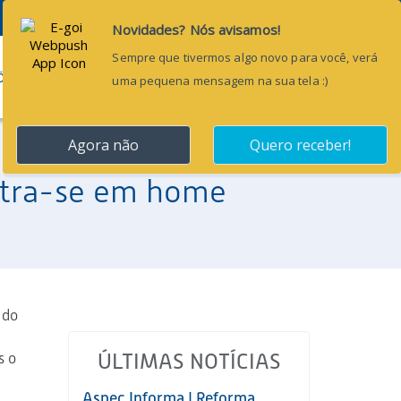
Pesquisar...
ÕES
BLOG
CONTATO
ntra-se em home
 do
s o
ÚLTIMAS NOTÍCIAS
Aspec Informa | Reforma