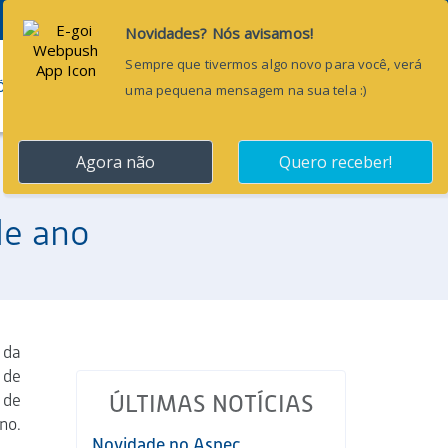
Pesquisar...
ÕES
BLOG
CONTATO
de ano
 da
de
 de
ÚLTIMAS NOTÍCIAS
no.
Novidade no Aspec