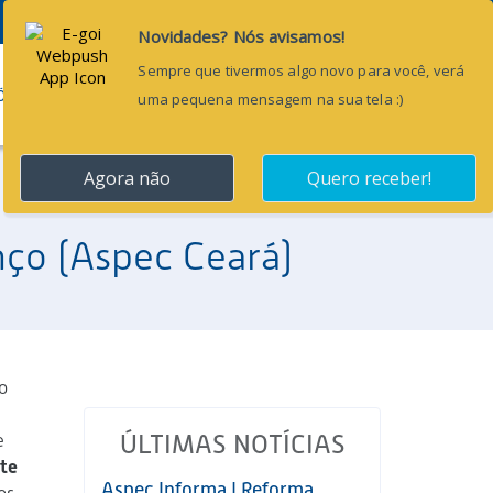
Pesquisar...
ÕES
BLOG
CONTATO
nço (Aspec Ceará)
o
e
ÚLTIMAS NOTÍCIAS
te
Aspec Informa | Reforma