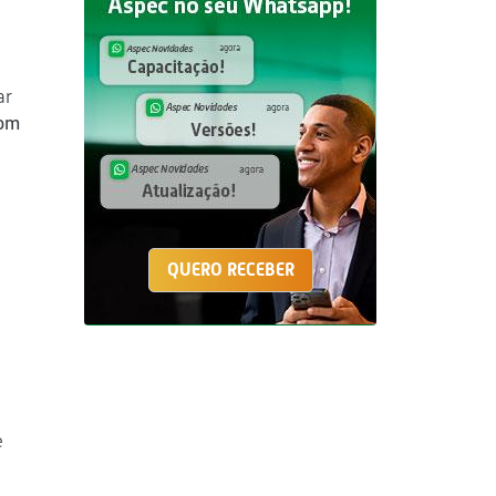
ar
com
QUERO RECEBER
e