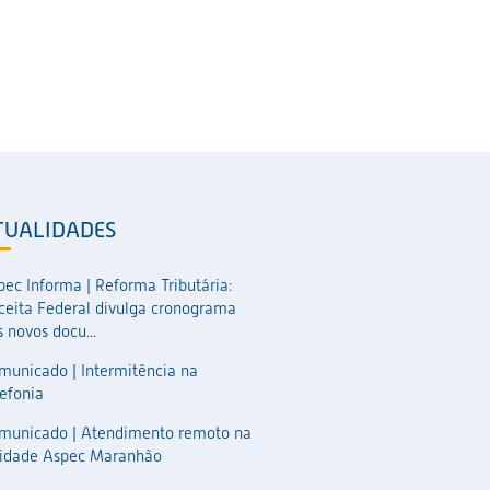
TUALIDADES
pec Informa | Reforma Tributária:
ceita Federal divulga cronograma
 novos docu...
municado | Intermitência na
lefonia
municado | Atendimento remoto na
idade Aspec Maranhão