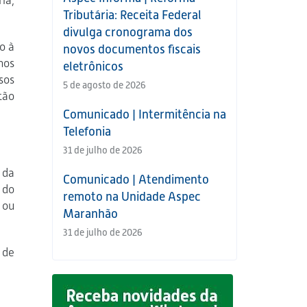
ia,
Tributária: Receita Federal
divulga cronograma dos
o à
novos documentos fiscais
hos
eletrônicos
sos
5 de agosto de 2026
tão
Comunicado | Intermitência na
Telefonia
31 de julho de 2026
 da
Comunicado | Atendimento
 do
remoto na Unidade Aspec
 ou
Maranhão
31 de julho de 2026
 de