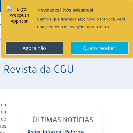
Pesquisar...
ÕES
BLOG
CONTATO
a Revista da CGU
 da
 da
 de
ÚLTIMAS NOTÍCIAS
aos
Aspec Informa | Reforma