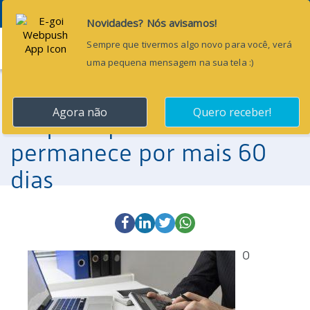
Menu
2 de abril de 2024
Desoneração da Folha:
Alíquota patronal de 8%
permanece por mais 60
dias
O