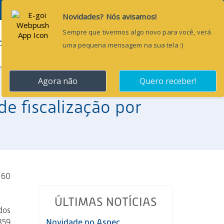
Pesquisar...
ÕES
BLOG
CONTATO
e fiscalização por
 60
ÚLTIMAS NOTÍCIAS
dos
359
Novidade no Aspec