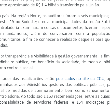
nte aproximado de R$ 1,4 bilhão transferido pela União.
o país. Na região Norte, os auditores foram a seis municípios;
este; 15 no Sudeste; e nove municipalidades da região Sul.
ontroladoria examinaram contas e documentos; fizeram inspe
s em andamento; além de conversarem com a populaçã
omunitários, a fim de conhecer a realidade daqueles para q
adas.
r transparência e visibilidade à gestão governamental, a fim
dinheiro público, em benefício da sociedade, de modo a inibi
 o controle social.
ultados das fiscalizações estão
publicados no site da CGU
, a
inhados aos Ministérios gestores das políticas públicas, p
ual de medidas de aprimoramento, bem como saneamento
troladoria. Ao todo são 1.163 recomendações, entre as quais
onsabilidade de servidores federais; e 154 indicações p