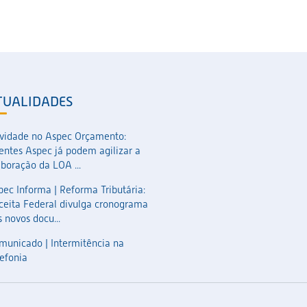
TUALIDADES
vidade no Aspec Orçamento:
ientes Aspec já podem agilizar a
aboração da LOA ...
pec Informa | Reforma Tributária:
ceita Federal divulga cronograma
 novos docu...
municado | Intermitência na
lefonia