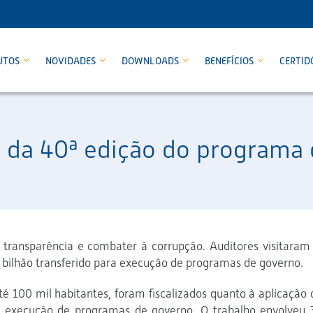
UTOS
NOVIDADES
DOWNLOADS
BENEFÍCIOS
CERTID
 da 40ª edição do programa d
or transparência e combater à corrupção. Auditores visitaram
 bilhão transferido para execução de programas de governo.
té 100 mil habitantes, foram fiscalizados quanto à aplicação 
 à execução de programas de governo. O trabalho envolveu 