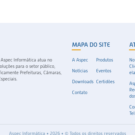
MAPA DO SITE
A
 Aspec Informática atua no
A Aspec
Produtos
No
luções para o setor público,
Cl
Notícias
Eventos
icamente Prefeituras, Câmaras,
el
speciais.
Downloads
Certidões
As
Re
Contato
dos
Co
Te
Aspec Informática • 2026 • © Todos os direitos reservados