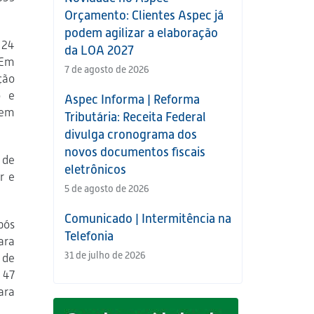
Orçamento: Clientes Aspec já
podem agilizar a elaboração
 24
da LOA 2027
 Em
7 de agosto de 2026
ção
o e
Aspec Informa | Reforma
uem
Tributária: Receita Federal
divulga cronograma dos
novos documentos fiscais
 de
eletrônicos
r e
5 de agosto de 2026
Comunicado | Intermitência na
pós
Telefonia
ara
31 de julho de 2026
 de
 47
ara