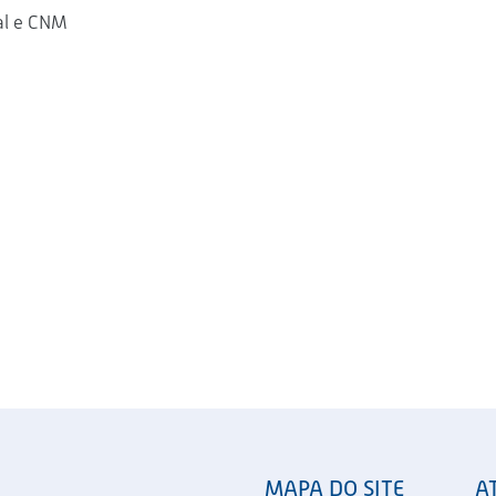
al e CNM
MAPA DO SITE
A