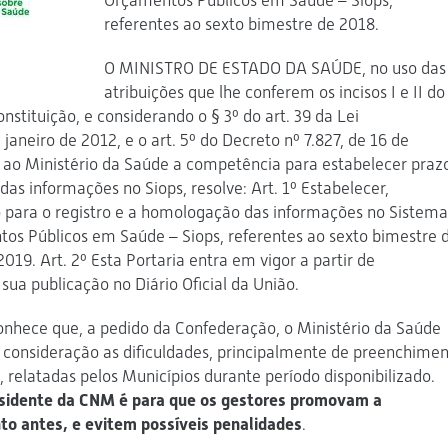
Orçamentos Públicos em Saúde – Siops,
referentes ao sexto bimestre de 2018.
O MINISTRO DE ESTADO DA SAÚDE, no uso das
atribuições que lhe conferem os incisos I e II do
nstituição, e considerando o § 3º do art. 39 da Lei
aneiro de 2012, e o art. 5º do Decreto nº 7.827, de 16 de
 ao Ministério da Saúde a competência para estabelecer praz
as informações no Siops, resolve: Art. 1º Estabelecer,
 para o registro e a homologação das informações no Sistema
os Públicos em Saúde – Siops, referentes ao sexto bimestre 
019. Art. 2º Esta Portaria entra em vigor a partir de
ua publicação no Diário Oficial da União.
onhece que, a pedido da Confederação, o Ministério da Saúde
m consideração as dificuldades, principalmente de preenchime
 relatadas pelos Municípios durante período disponibilizado.
sidente da CNM é para que os gestores promovam a
to antes, e evitem possíveis penalidades
.