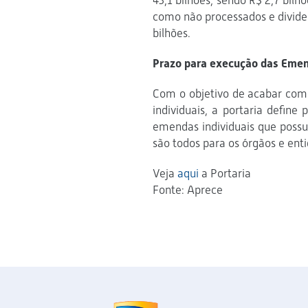
43,1 bilhões, sendo R$ 2,7 bilh
como não processados e dividem
bilhões.
Prazo para execução das Eme
Com o objetivo de acabar co
individuais, a portaria defin
emendas individuais que poss
são todos para os órgãos e ent
Veja
aqui
a Portaria
Fonte: Aprece