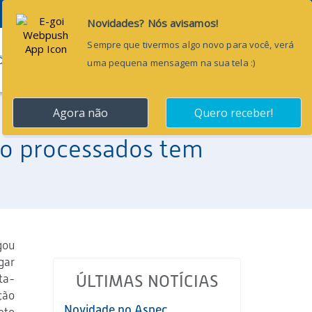
Pesquisar...
ÕES
BLOG
CONTATO
ão processados tem
gou
gar
ta-
ÚLTIMAS NOTÍCIAS
ção
Novidade no Aspec