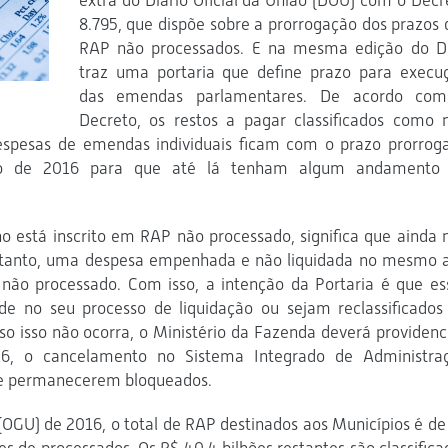
extra do Diário Oficial da União (DOU) com o Decr
8.795, que dispõe sobre a prorrogação dos prazos 
RAP não processados. E na mesma edição do 
traz uma portaria que define prazo para execu
das emendas parlamentares. De acordo co
Decreto, os restos a pagar classificados como 
espesas de emendas individuais ficam com o prazo prorrog
o de 2016 para que até lá tenham algum andamento
está inscrito em RAP não processado, significa que ainda 
Por tanto, uma despesa empenhada e não liquidada no mesmo 
não processado. Com isso, a intenção da Portaria é que es
e no seu processo de liquidação ou sejam reclassificados
o isso não ocorra, o Ministério da Fazenda deverá providenci
, o cancelamento no Sistema Integrado de Administra
 que permanecerem bloqueados.
OGU) de 2016, o total de RAP destinados aos Municípios é de