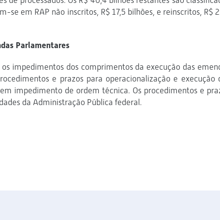
ões de processados. Os R$ 40,4 bilhões restantes são classifica
-se em RAP não inscritos, R$ 17,5 bilhões, e reinscritos, R$ 2
ndas Parlamentares
m os impedimentos dos comprimentos da execução das emen
e procedimentos e prazos para operacionalização e execução 
uem impedimento de ordem técnica. Os procedimentos e pra
idades da Administração Pública federal.