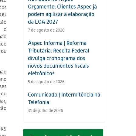
eto
Orçamento: Clientes Aspec já
dos
podem agilizar a elaboração
DOU
da LOA 2027
ção
m o
7 de agosto de 2026
não
Aspec Informa | Reforma
ado
Tributária: Receita Federal
 ou
divulga cronograma dos
novos documentos fiscais
não
eletrônicos
ano
5 de agosto de 2026
ses
 ou
Comunicado | Intermitência na
ar,
Telefonia
ção
31 de julho de 2026
 R$