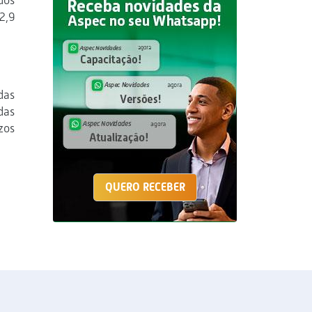
dos
2,9
das
das
zos
QUERO RECEBER