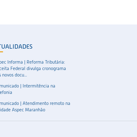
TUALIDADES
pec Informa | Reforma Tributária:
ceita Federal divulga cronograma
 novos docu...
municado | Intermitência na
lefonia
municado | Atendimento remoto na
idade Aspec Maranhão