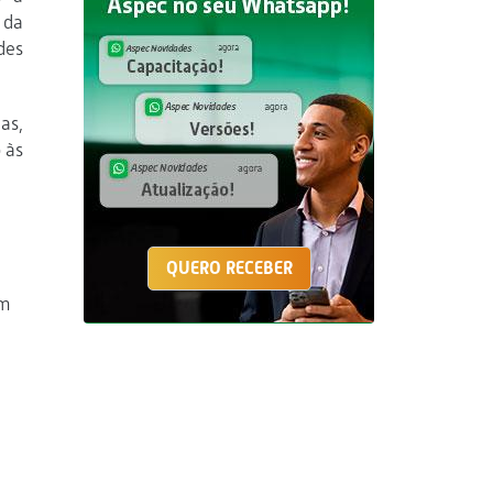
 da
des
as,
 às
QUERO RECEBER
em