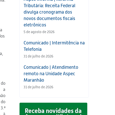
ia.
Tributária: Receita Federal
divulga cronograma dos
novos documentos fiscais
eletrônicos
 a
5 de agosto de 2026
dos
Comunicado | Intermitência na
Telefonia
a,
31 de julho de 2026
Comunicado | Atendimento
remoto na Unidade Aspec
Maranhão
 do
31 de julho de 2026
o a
não
 do
3.ª
s à