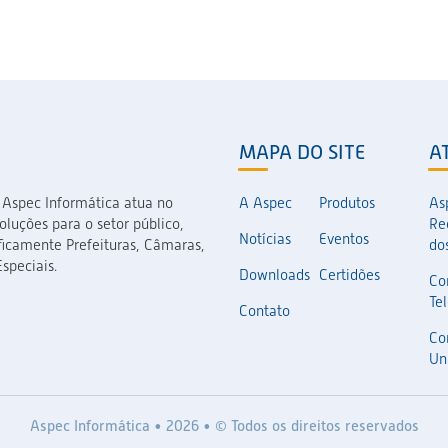
MAPA DO SITE
A
 Aspec Informática atua no
A Aspec
Produtos
As
luções para o setor público,
Re
Notícias
Eventos
icamente Prefeituras, Câmaras,
dos
speciais.
Downloads
Certidões
Co
Te
Contato
Co
Un
Aspec Informática • 2026 • © Todos os direitos reservados