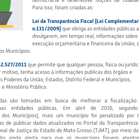
democracia e desenvolve noções de cidadan
Para isso, foram criadas as:
Lei da Transparência Fiscal (Lei Complementar
n.131/2009)
que obriga as entidades públicas a
divulgarem, em tempo real, informações sobre
execução orçamentária e financeira da União, 
dos Municípios.
.12.527/2011
que permite que qualquer pessoa, física ou jurídic
 motivo, tenha acesso à informações publicas dos órgãos e
ês Poderes da União, Estados, Distrito Federal e Municípios,
 e Ministério Público.
das são tomadas em busca de melhorar a fiscalização
nas entidades públicas. Em abril de 2016, segund
dos Municípios), mais um município foi penalizado por 
o de publicar dados atualizados no Portal da Transparência
bunal de Justiça do Estado de Mato Grosso (TJMT), por meio da 
ão ainda alerta para que os municípios fiquem atento