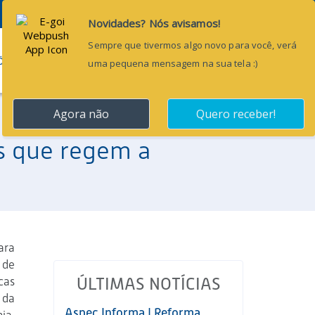
Pesquisar...
ÕES
BLOG
CONTATO
is que regem a
ara
 de
cas
ÚLTIMAS NOTÍCIAS
 da
Aspec Informa | Reforma