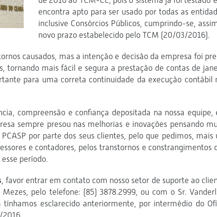
de 2016 ao TCM-CE, pois o sistema já foi testado e
encontra apto para ser usado por todas as entidad
inclusive Consórcios Públicos, cumprindo-se, assim
novo prazo estabelecido pelo TCM (20/03/2016).
tornos causados, mas a intenção e decisão da empresa foi pre
, tornando mais fácil e segura a prestação de contas de jane
ante para uma correta continuidade da execução contábil 
ncia, compreensão e confiança depositada na nossa equipe, 
resa sempre presou nas melhorias e inovações pensando mu
o PCASP por parte dos seus clientes, pelo que pedimos, mais
sessores e contadores, pelos transtornos e constrangimentos 
 esse período.
s
, favor entrar em contato com nosso setor de suporte ao clien
 Mezes, pelo telefone: (85) 3878.2999, ou com o Sr. Vanderl
 tínhamos esclarecido anteriormente, por intermédio do Ofí
3/2016.