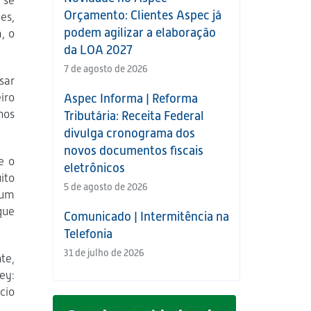
 se
Orçamento: Clientes Aspec já
es,
podem agilizar a elaboração
, o
da LOA 2027
7 de agosto de 2026
sar
iro
Aspec Informa | Reforma
nos
Tributária: Receita Federal
divulga cronograma dos
novos documentos fiscais
e o
eletrônicos
ito
5 de agosto de 2026
 um
que
Comunicado | Intermitência na
Telefonia
31 de julho de 2026
te,
ey:
cio