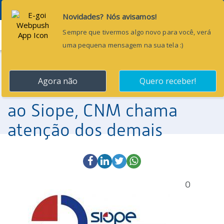
Menu
17 de maio de 2016
Maioria dos Municípios já
enviou os dados de 2015
ao Siope, CNM chama
atenção dos demais
O