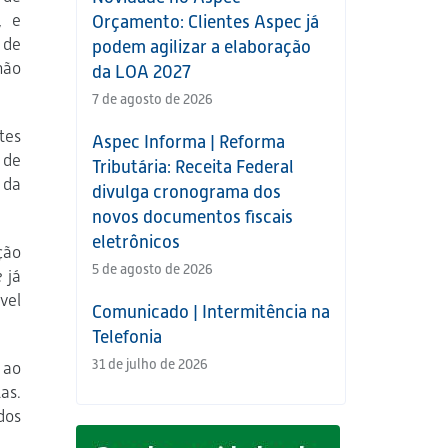
, e
Orçamento: Clientes Aspec já
 de
podem agilizar a elaboração
não
da LOA 2027
7 de agosto de 2026
tes
Aspec Informa | Reforma
 de
Tributária: Receita Federal
 da
divulga cronograma dos
novos documentos fiscais
eletrônicos
ção
5 de agosto de 2026
e
já
vel
Comunicado | Intermitência na
Telefonia
31 de julho de 2026
 ao
as.
dos