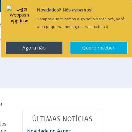
Pesquisar...
ÕES
BLOG
CONTATO
os
ÚLTIMAS NOTÍCIAS
dos
 de
Novidade no Aspec