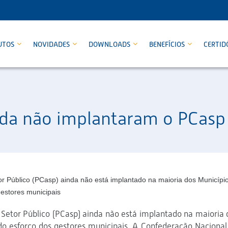
UTOS
NOVIDADES
DOWNLOADS
BENEFÍCIOS
CERTID
nda não implantaram o PCasp
r Público (PCasp) ainda não está implantado na maioria dos Municípi
gestores municipais
 Setor Público (PCasp) ainda não está implantado na maioria 
 do esforço dos gestores municipais. A Confederação Nacional