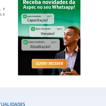
, e
s e
QUERO RECEBER
TUALIDADES