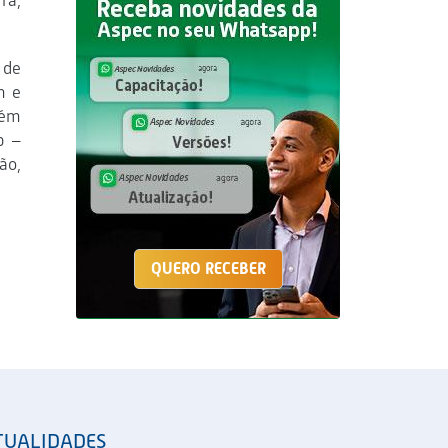
ra,
 de
m e
lém
b –
ão,
QUERO RECEBER
TUALIDADES