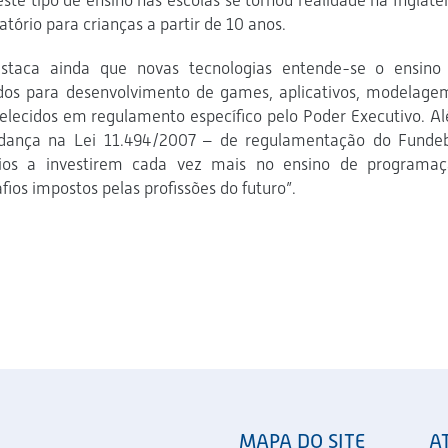
te tipo de ensino nas escolas se tornou realidade na Inglater
atório para crianças a partir de 10 anos.
destaca ainda que novas tecnologias entende-se o ensino
dos para desenvolvimento de games, aplicativos, modelage
elecidos em regulamento específico pelo Poder Executivo. A
udança na Lei 11.494/2007 – de regulamentação do Funde
pios a investirem cada vez mais no ensino de programaç
ios impostos pelas profissões do futuro”.
MAPA DO SITE
A