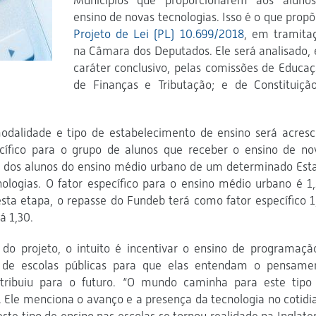
Municípios que proporcionarem aos aluno
ensino de novas tecnologias. Isso é o que propõ
Projeto de Lei (PL) 10.699/2018
, em tramita
na Câmara dos Deputados. Ele será analisado,
caráter conclusivo, pelas comissões de Educaç
de Finanças e Tributação; e de Constituiçã
.
odalidade e tipo de estabelecimento de ensino será acresc
ecífico para o grupo de alunos que receber o ensino de no
% dos alunos do ensino médio urbano de um determinado Est
logias. O fator específico para o ensino médio urbano é 1,
sta etapa, o repasse do Fundeb terá como fator específico 1
á 1,30.
 do projeto, o intuito é incentivar o ensino de programaçã
s de escolas públicas para que elas entendam o pensame
tribuiu para o futuro. “O mundo caminha para este tipo
. Ele menciona o avanço e a presença da tecnologia no cotidi