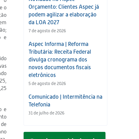
s o
Orçamento: Clientes Aspec já
e o
podem agilizar a elaboração
ção
da LOA 2027
 em
ão;
7 de agosto de 2026
o e
Aspec Informa | Reforma
Tributária: Receita Federal
ido
divulga cronograma dos
vas
novos documentos fiscais
ado
eletrônicos
25,
5 de agosto de 2026
,25
Comunicado | Intermitência na
Telefonia
o e
31 de julho de 2026
nto
 de
ano