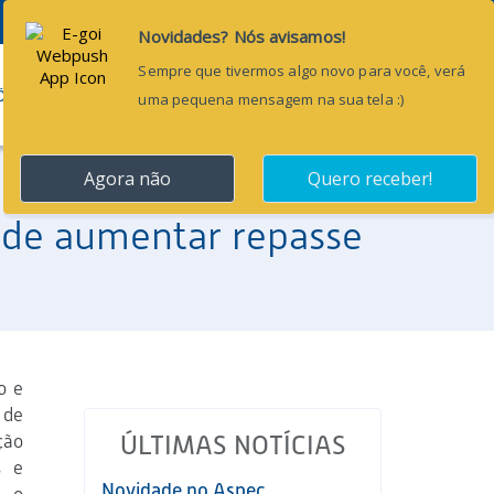
Pesquisar...
ÕES
BLOG
CONTATO
pode aumentar repasse
o e
 de
ção
ÚLTIMAS NOTÍCIAS
s e
Novidade no Aspec