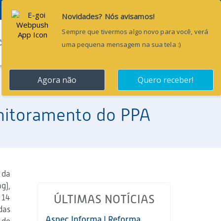
Pesquisar...
ÕES
BLOG
CONTATO
onitoramento do PPA
 da
g),
 14
ÚLTIMAS NOTÍCIAS
das
Aspec Informa | Reforma