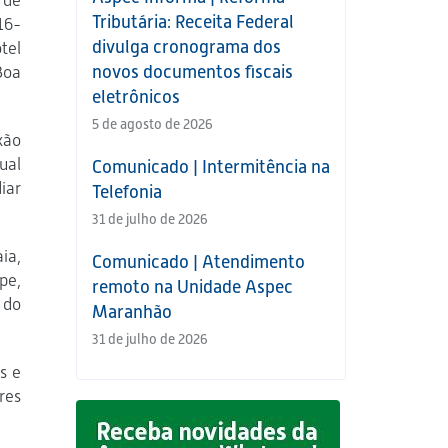
de
Tributária: Receita Federal
16-
divulga cronograma dos
tel
novos documentos fiscais
Boa
eletrônicos
5 de agosto de 2026
xão
ual
Comunicado | Intermitência na
iar
Telefonia
31 de julho de 2026
ia,
Comunicado | Atendimento
pe,
remoto na Unidade Aspec
 do
Maranhão
31 de julho de 2026
s e
res