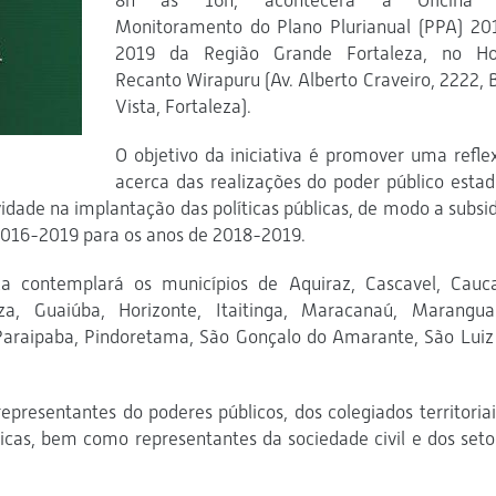
8h às 16h, acontecerá a Oficina 
Monitoramento do Plano Plurianual (PPA) 20
2019 da Região Grande Fortaleza, no Ho
Recanto Wirapuru (Av. Alberto Craveiro, 2222, 
Vista, Fortaleza).
O objetivo da iniciativa é promover uma refle
acerca das realizações do poder público estad
vidade na implantação das políticas públicas, de modo a subsid
 2016-2019 para os anos de 2018-2019.
za contemplará os municípios de Aquiraz, Cascavel, Cauca
eza, Guaiúba, Horizonte, Itaitinga, Maracanaú, Marangua
 Paraipaba, Pindoretama, São Gonçalo do Amarante, São Luiz
epresentantes do poderes públicos, dos colegiados territoriai
licas, bem como representantes da sociedade civil e dos seto