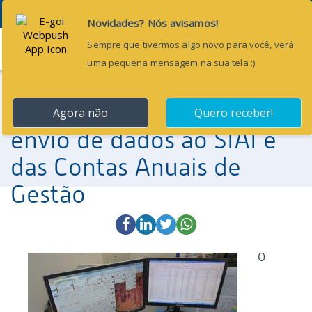
Menu
13 de outubro de 2016
Novas resoluções
prorrogam prazos para
envio de dados ao SIAI e
das Contas Anuais de
Gestão
O