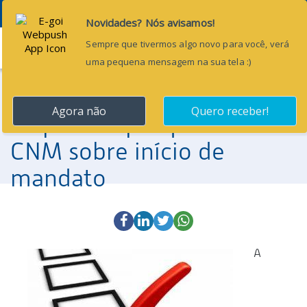
Menu
24 de fevereiro de 2017
Prorrogado prazo para
responder pesquisa da
CNM sobre início de
mandato
A