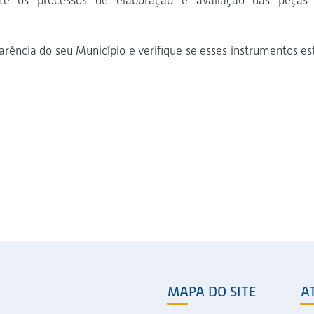
nte os processos de elaboração e avaliação das peças
arência do seu Município e verifique se esses instrumentos es
MAPA DO SITE
A