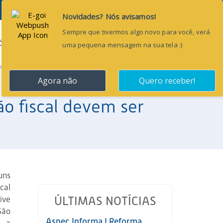
Pesquisar...
ÕES
BLOG
CONTATO
ão fiscal devem ser
uns
cal
ive
ÚLTIMAS NOTÍCIAS
São
Aspec Informa | Reforma