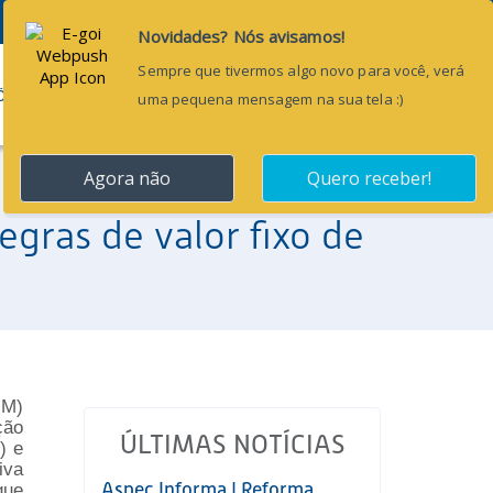
Pesquisar...
ÕES
BLOG
CONTATO
egras de valor fixo de
NM)
ção
ÚLTIMAS NOTÍCIAS
) e
iva
Aspec Informa | Reforma
que