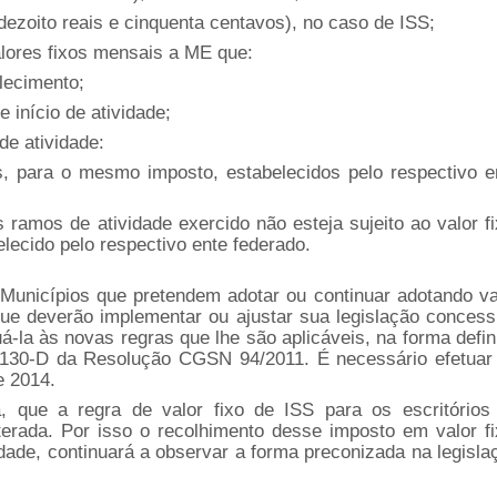
dezoito reais e cinquenta centavos), no caso de ISS;
alores fixos mensais a ME que:
lecimento;
e início de atividade;
de atividade:
os, para o mesmo imposto, estabelecidos pelo respectivo e
ramos de atividade exercido não esteja sujeito ao valor fi
ecido pelo respectivo ente federado.
Municípios que pretendem adotar ou continuar adotando va
 que deverão implementar ou ajustar sua legislação concess
á-la às novas regras que lhe são aplicáveis, na forma defin
 130-D da Resolução CGSN 94/2011. É necessário efetuar
e 2014.
a, que a regra de valor fixo de ISS para os escritórios
lterada. Por isso o recolhimento desse imposto em valor fi
vidade, continuará a observar a forma preconizada na legisla