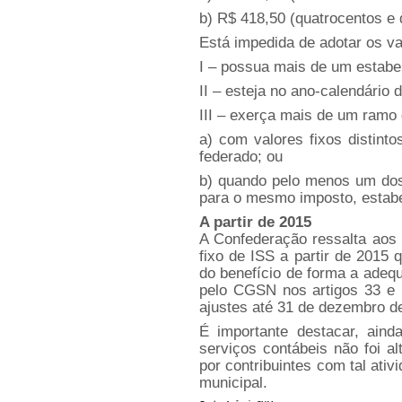
b) R$ 418,50 (quatrocentos e 
Está impedida de adotar os v
I – possua mais de um estabe
II – esteja no ano-calendário d
III – exerça mais de um ramo 
a) com valores fixos distint
federado; ou
b) quando pelo menos um dos 
para o mesmo imposto, estabel
A partir de 2015
A Confederação ressalta aos 
fixo de ISS a partir de 2015
do benefício de forma a adequ
pelo CGSN nos artigos 33 e
ajustes até 31 de dezembro d
É importante destacar, aind
serviços contábeis não foi a
por contribuintes com tal ati
municipal.