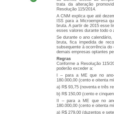
trata da alteração promovi
Resolução 115/2014.
A CNM explica que até dezemb
ISS para a Microempresa que
bruta. A partir de 2015 esse 
esses valores durante todo o 
Se durante o ano calendário,
bruta, fica impedida de rec
subsequente à ocorrência do 
demais empresas optantes pel
Regras
Conforme a Resolução 115/201
poderão exceder a:
I – para a ME que no ano-c
180.000,00 (cento e oitenta mil
a) R$ 93,75 (noventa e três r
b) R$ 150,00 (cento e cinquen
II – para a ME que no ano-
180.000,00 (cento e oitenta mi
a) R$ 279,00 (duzentos e sete