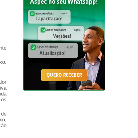
nte
xo,
QUERO RECEBER
lor
iva
ida
 os
 de
xo,
ção