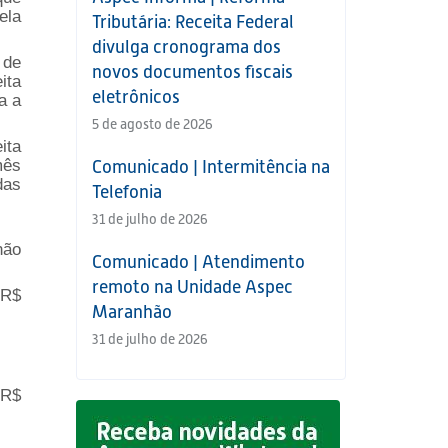
ela
Tributária: Receita Federal
divulga cronograma dos
 de
novos documentos fiscais
ita
eletrônicos
a a
5 de agosto de 2026
ita
mês
Comunicado | Intermitência na
das
Telefonia
31 de julho de 2026
não
Comunicado | Atendimento
remoto na Unidade Aspec
 R$
Maranhão
31 de julho de 2026
 R$