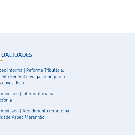
TUALIDADES
pec Informa | Reforma Tributária:
ceita Federal divulga cronograma
 novos docu...
municado | Intermitência na
lefonia
municado | Atendimento remoto na
idade Aspec Maranhão