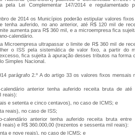
da pela Lei Complementar 147/2014 e regulamentado p
ro de 2014 os Municípios poderão estipular valores fixos
 tenha auferido, no ano anterior, até R$ 120 mil de rece
limite aumenta para R$ 360 mil, e a microempresa fica sujeit
ano-calendário.
 a Microempresa ultrapassar o limite de R$ 360 mil de rece
olher o ISS pela sistemática de valor fixo, a partir do 
excesso, fica sujeita à apuração desses tributos na forma 
o Simples Nacional.
4 parágrafo 2.º A do artigo 33 os valores fixos mensais 
alendário anterior tenha auferido receita bruta de até
 reais):
eais e setenta e cinco centavos), no caso de ICMS; e
ta reais), no caso de ISS;
calendário anterior tenha auferido receita bruta entre
l reais) e R$ 360.000,00 (trezentos e sessenta mil reais):
nta e nove reais), no caso de ICMS; e