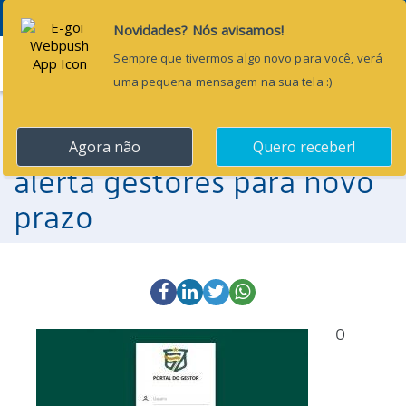
Menu
27 de maio de 2016
TCE-RN moderniza SIAI e
alerta gestores para novo
prazo
O