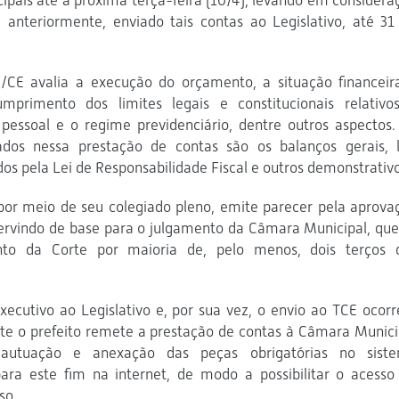
pais até a próxima terça-feira (10/4), levando em considera
 anteriormente, enviado tais contas ao Legislativo, até 31
/CE avalia a execução do orçamento, a situação financeir
umprimento dos limites legais e constitucionais relativo
pessoal e o regime previdenciário, dentre outros aspectos.
ados nessa prestação de contas são os balanços gerais, l
dos pela Lei de Responsabilidade Fiscal e outros demonstrativo
, por meio de seu colegiado pleno, emite parecer pela aprova
ervindo de base para o julgamento da Câmara Municipal, que
nto da Corte por maioria de, pelo menos, dois terços 
xecutivo ao Legislativo e, por sua vez, o envio ao TCE ocor
te o prefeito remete a prestação de contas à Câmara Munici
 autuação e anexação das peças obrigatórias no sist
 para este fim na internet, de modo a possibilitar o acesso
so.