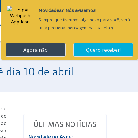
Pesquisar...
ÕES
BLOG
CONTATO
 dia 10 de abril
o e
 de
 ao
ÚLTIMAS NOTÍCIAS
ser
Novidade no Aspec