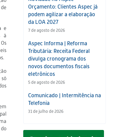
ção
Orçamento: Clientes Aspec já
 de
podem agilizar a elaboração
da LOA 2027
a e
7 de agosto de 2026
s à
 Os
Aspec Informa | Reforma
eis
Tributária: Receita Federal
s.
divulga cronograma dos
novos documentos fiscais
ção
eletrônicos
 só
5 de agosto de 2026
dos
Comunicado | Intermitência na
Telefonia
rem
31 de julho de 2026
pal
ema
 do