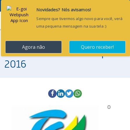
Menu
1 de dezembro de 2015
TCM-CE muda o SIM para
2016
O