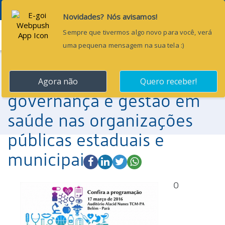
7 de março de 2016
Menu
TCM/PA e o TCE/PA
realizam trabalho de
levantamento da
governança e gestão em
saúde nas organizações
públicas estaduais e
municipais
O