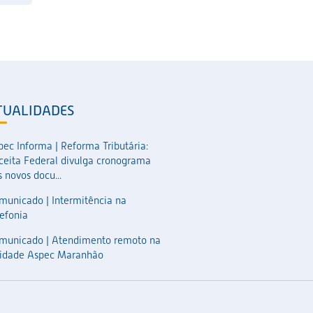
TUALIDADES
pec Informa | Reforma Tributária:
ceita Federal divulga cronograma
 novos docu...
municado | Intermitência na
lefonia
municado | Atendimento remoto na
idade Aspec Maranhão