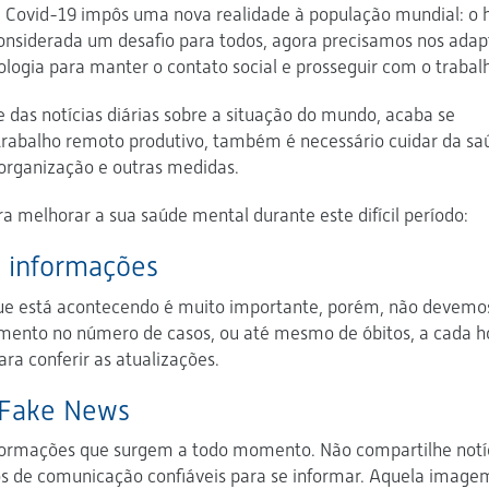
 Covid-19 impôs uma nova realidade à população mundial: o
 Considerada um desafio para todos, agora precisamos nos adap
nologia para manter o contato social e prosseguir com o trabal
e das notícias diárias sobre a situação do mundo, acaba se
 trabalho remoto produtivo, também é necessário cuidar da sa
, organização e outras medidas.
a melhorar a sua saúde mental durante este difícil período:
e informações
ue está acontecendo é muito importante, porém, não devemos
ento no número de casos, ou até mesmo de óbitos, a cada h
a conferir as atualizações.
 Fake News
nformações que surgem a todo momento. Não compartilhe notí
os de comunicação confiáveis para se informar. Aquela image