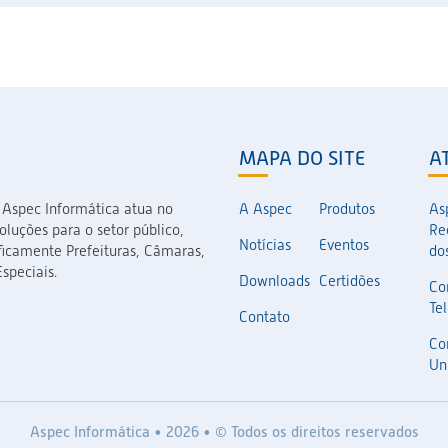
MAPA DO SITE
A
 Aspec Informática atua no
A Aspec
Produtos
As
luções para o setor público,
Re
Notícias
Eventos
icamente Prefeituras, Câmaras,
dos
speciais.
Downloads
Certidões
Co
Te
Contato
Co
Un
Aspec Informática • 2026 • © Todos os direitos reservados