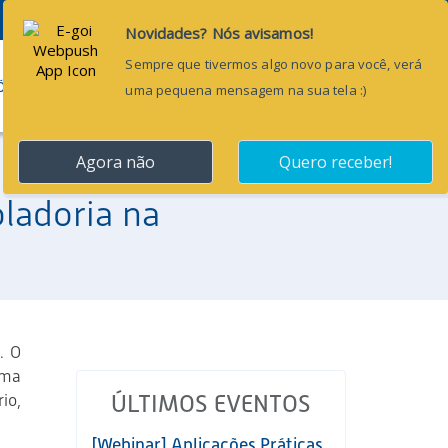
Pesquisar...
ÕES
BLOG
CONTATO
oladoria na
. O
uma
io,
ÚLTIMOS EVENTOS
[Webinar] Aplicações Práticas