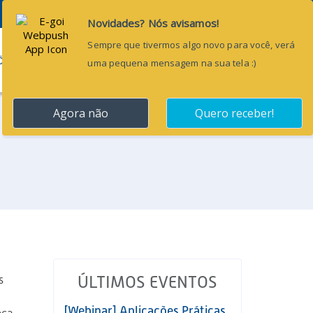
Pesquisar...
ÕES
BLOG
CONTATO
s
ÚLTIMOS EVENTOS
[Webinar] Aplicações Práticas