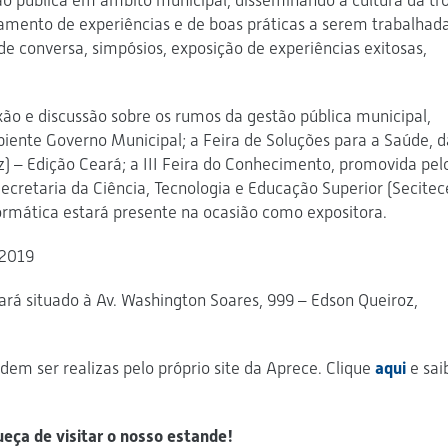
o pública em âmbito municipal, disseminando a cultura da tr
mento de experiências e de boas práticas a serem trabalhad
de conversa, simpósios, exposição de experiências exitosas,
ão e discussão sobre os rumos da gestão pública municipal,
nte Governo Municipal; a Feira de Soluções para a Saúde, d
) – Edição Ceará; a III Feira do Conhecimento, promovida pel
ecretaria da Ciência, Tecnologia e Educação Superior (Secitec
formática estará presente na ocasião como expositora.
 2019
ará situado à Av. Washington Soares, 999 – Edson Queiroz,
odem ser realizas pelo próprio site da Aprece. Clique
aqui
e sai
ueça de visitar o nosso estande!