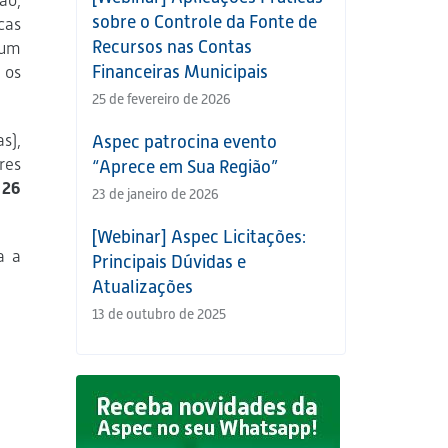
o,
sobre o Controle da Fonte de
cas
Recursos nas Contas
 um
Financeiras Municipais
 os
25 de fevereiro de 2026
s),
Aspec patrocina evento
res
“Aprece em Sua Região”
 26
23 de janeiro de 2026
[Webinar] Aspec Licitações:
a a
Principais Dúvidas e
Atualizações
13 de outubro de 2025