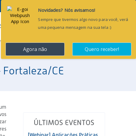
Pesquisar...
ÕES
BLOG
CONTATO
– Fortaleza/CE
 um
vos
zar
ÚLTIMOS EVENTOS
res
[Webinar] Aplicações Práticas