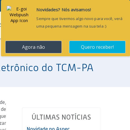
Pesquisar...
ÕES
BLOG
CONTATO
 Eletrônico do TCM-PA
de,
 de
que
ÚLTIMAS NOTÍCIAS
zar
Novidade no Aspec