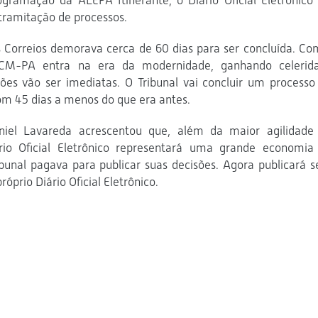
ogramação da ALEPA Itinerante, o Diário Oficial Eletrônico 
 tramitação de processos.
Correios demorava cerca de 60 dias para ser concluída. Co
o TCM-PA entra na era da modernidade, ganhando celerid
ões vão ser imediatas. O Tribunal vai concluir um processo
om 45 dias a menos do que era antes.
niel Lavareda acrescentou que, além da maior agilidade
ário Oficial Eletrônico representará uma grande economia
ribunal pagava para publicar suas decisões. Agora publicará s
róprio Diário Oficial Eletrônico.