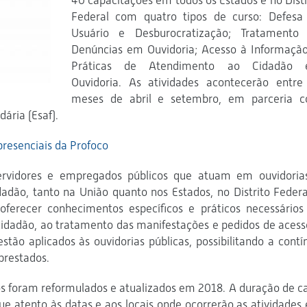
40 capacitações em todos os Estados e no Distr
Federal com quatro tipos de curso: Defesa
Usuário e Desburocratização; Tratamento
Denúncias em Ouvidoria; Acesso à Informação
Práticas de Atendimento ao Cidadão
Ouvidoria. As atividades acontecerão entre
meses de abril e setembro, em parceria 
ária (Esaf).
presenciais da Profoco
ervidores e empregados públicos que atuam em ouvidoria
dadão, tanto na União quanto nos Estados, no Distrito Federa
 oferecer conhecimentos específicos e práticos necessários
idadão, ao tratamento das manifestações e pedidos de acess
tão aplicados às ouvidorias públicas, possibilitando a contí
prestados.
os foram reformulados e atualizados em 2018. A duração de c
ue atento às datas e aos locais onde ocorrerão as atividades