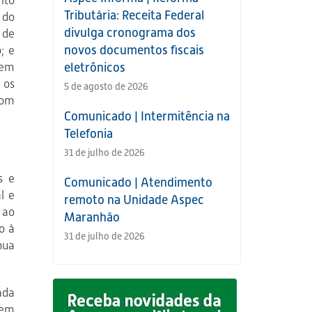
ito
Tributária: Receita Federal
 do
divulga cronograma dos
 de
novos documentos fiscais
; e
 em
eletrônicos
 os
5 de agosto de 2026
com
Comunicado | Intermitência na
Telefonia
31 de julho de 2026
s e
Comunicado | Atendimento
l e
remoto na Unidade Aspec
 ao
Maranhão
o à
31 de julho de 2026
nua
ada
 em