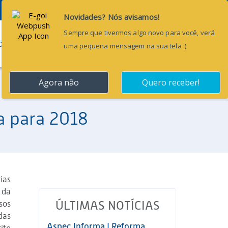
Pesquisar...
ÕES
BLOG
CONTATO
a para 2018
ias
 da
sos
ÚLTIMAS NOTÍCIAS
das
Aspec Informa | Reforma