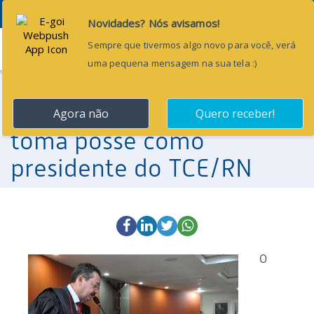
Menu
19 de dezembro de 2016
Conselheiro Gilberto Jales
toma posse como
presidente do TCE/RN
O