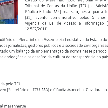
Estado do Maranhão (CGU Regional – MA)
Tribunal de Contas da União (TCU), o Ministé
Público Estado (MP) realizam, nesta quarta-fe
(31), evento comemorativo pelos 5 anos
vigência da Lei de Acesso à Informação (
12.527/2011).
uditório do Plenarinho da Assembleia Legislativa do Estado do
os jornalistas, gestores públicos e a sociedade civil organiza
entado um balanço da implementação da norma nesse período,
 obrigações e os desafios da cultura de transparência no paí
ida pelo TCU
ven (Secretário do TCU-MA) e Cláudia Mancebo (Ouvidora do
tal maranhense