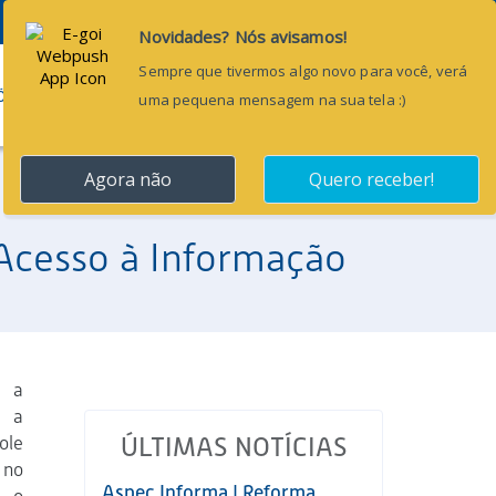
Pesquisar...
ÕES
BLOG
CONTATO
Acesso à Informação
, a
, a
ole
ÚLTIMAS NOTÍCIAS
 no
Aspec Informa | Reforma