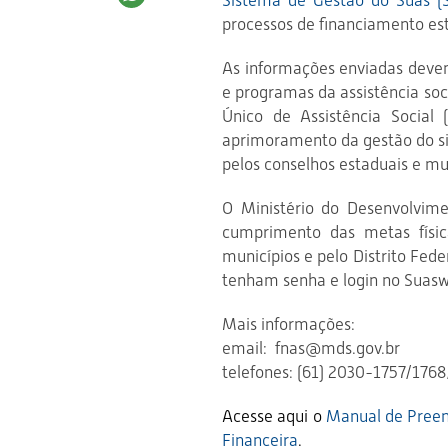
Sistema de Gestão do Suas (
processos de financiamento es
As informações enviadas devem
e programas da assistência soc
Único de Assistência Social
aprimoramento da gestão do si
pelos conselhos estaduais e mu
O Ministério do Desenvolvime
cumprimento das metas físic
municípios e pelo Distrito Fed
tenham senha e login no Suaswe
Mais informações:
email: fnas@mds.gov.br
telefones: (61) 2030-1757/176
Acesse aqui
o
Manual de Preen
Financeira
.