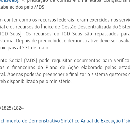
Suasweb)
.
A prestação de contas é
uma
etapa obrigatória
tabelecidos pelo MDS.
 conter como os recursos federais foram exercidos nos servi
ial e os recursos do Índice de Gestão Descentralizada do Sist
 (IGD-Suas). Os recursos do IGD-Suas são repassados par
stema. Depois de preenchido, o demonstrativo deve ser avali
nicipais até 31 de maio.
nto Social (MDS) pode requisitar documentos para verifica
as e financeiras do Plano de Ação elaborado pelos estad
eral. Apenas poderão preencher e finalizar o sistema gestores 
b disponibilizado pelo ministério.
8/1825/1824
chimento do Demonstrativo Sintético Anual de Execução Físi