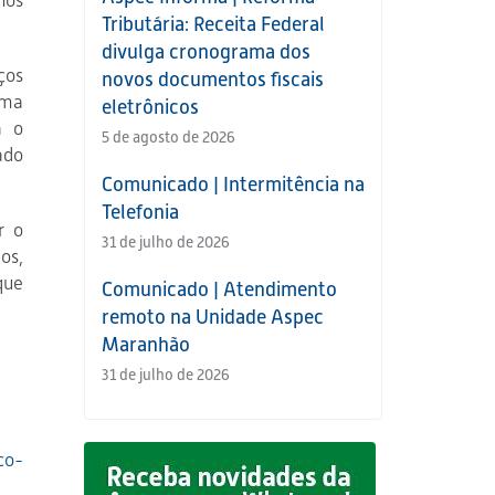
nos
Tributária: Receita Federal
divulga cronograma dos
ços
novos documentos fiscais
ema
eletrônicos
a o
5 de agosto de 2026
ado
Comunicado | Intermitência na
Telefonia
r o
31 de julho de 2026
os,
que
Comunicado | Atendimento
remoto na Unidade Aspec
Maranhão
31 de julho de 2026
co-