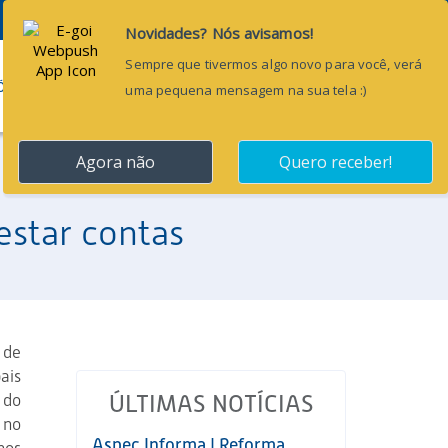
Pesquisar...
ÕES
BLOG
CONTATO
estar contas
 de
ais
 do
ÚLTIMAS NOTÍCIAS
 no
Aspec Informa | Reforma