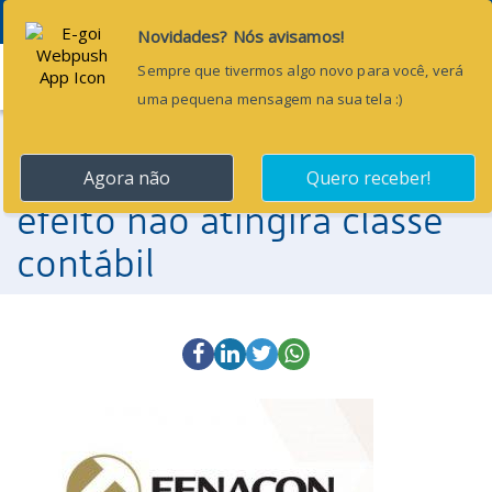
Menu
11 de agosto de 2017
Lei Complementar 157:
efeito não atingirá classe
contábil