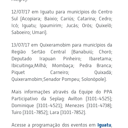
12/07/17 em Iguatu para municípios do Centro
Sul (Acopiara; Baixio; Cariús; Catarina; Cedro;
Icó; Iguatu; Ipaumirim; Jucás; Orós; Quixelô;
Saboeiro; Umari).
13/07/17 em Quixeramobim para municípios da
Região Sertão Central (Banabuiú; Choró;
Deputado Irapuan Pinheiro; Ibaretama;
Ibicuitinga;Milhã; Mombaça; Pedra Branca;
Piquet Carneiro; Quixadá;
Quixeramobim;Senador Pompeu; Solonópole).
Mais informações através da Equipe do PPA
Participativo da Seplag: Avilton (3101-4525);
Dominique (3101-4521); Menezes (3101-4738);
Tuiro (3101-7852); Lara (3101-7852).
Acesse a programação dos eventos em
Iguatu
,