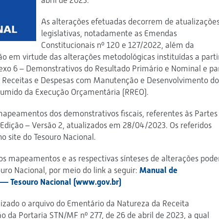
abril de 2023.
As alterações efetuadas decorrem de atualizaçõe
legislativas, notadamente as Emendas
Constitucionais nº 120 e 127/2022, além da
ção em virtude das alterações metodológicas instituídas a parti
nexo 6 – Demonstrativos do Resultado Primário e Nominal e pa
s Receitas e Despesas com Manutenção e Desenvolvimento do
esumido da Execução Orçamentária (RREO).
peamentos dos demonstrativos fiscais, referentes às Partes 
Edição – Versão 2, atualizados em 28/04/2023. Os referidos
o site do Tesouro Nacional.
 os mapeamentos e as respectivas sínteses de alterações pod
uro Nacional, por meio do link a seguir:
Manual de
 — Tesouro Nacional (www.gov.br)
lizado o arquivo do Ementário da Natureza da Receita
o da Portaria STN/MF nº 277, de 26 de abril de 2023, a qual