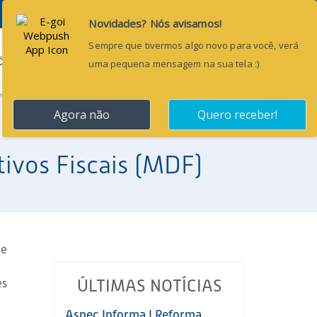
Pesquisar...
ÕES
BLOG
CONTATO
ivos Fiscais (MDF)
ue
es
ÚLTIMAS NOTÍCIAS
Aspec Informa | Reforma